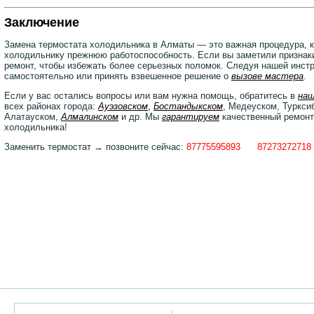
Заключение
Замена термостата холодильника в Алматы — это важная процедура, 
холодильнику прежнюю работоспособность. Если вы заметили признаки
ремонт, чтобы избежать более серьезных поломок. Следуя нашей инст
самостоятельно или принять взвешенное решение о
вызове мастера
.
Если у вас остались вопросы или вам нужна помощь, обратитесь в
наш
всех районах города:
Ауэзовском
,
Бостандыкском
, Медеуском, Туркси
Алатауском,
Алмалинском
и др. Мы
гарантируем
качественный ремонт
холодильника!
Заменить термостат → позвоните сейчас:
87775595893
87273272718