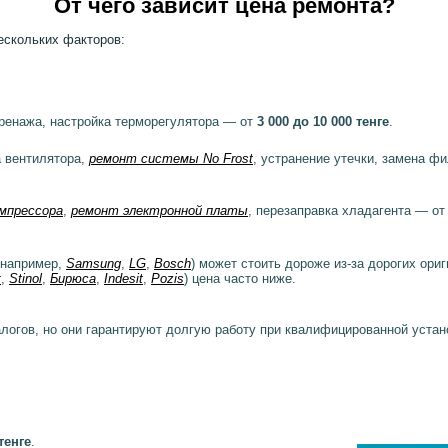
От чего зависит цена ремонта?
ескольких факторов:
дренажа, настройка терморегулятора — от
3 000 до 10 000 тенге
.
а вентилятора,
ремонт системы No Frost
, устранение утечки, замена ф
омпрессора
,
ремонт электронной платы
, перезаправка хладагента — от
(например,
Samsung
,
LG
,
Bosch
) может стоить дороже из-за дорогих ори
t
,
Stinol
,
Бирюса
,
Indesit
,
Pozis
) цена часто ниже.
логов, но они гарантируют долгую работу при квалифицированной устан
тенге
.