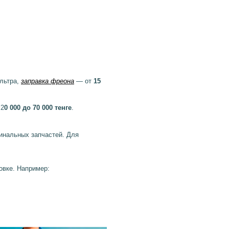
ильтра,
заправка фреона
— от
15
 2
0 000 до 70 000 тенге
.
гинальных запчастей. Для
овке. Например: