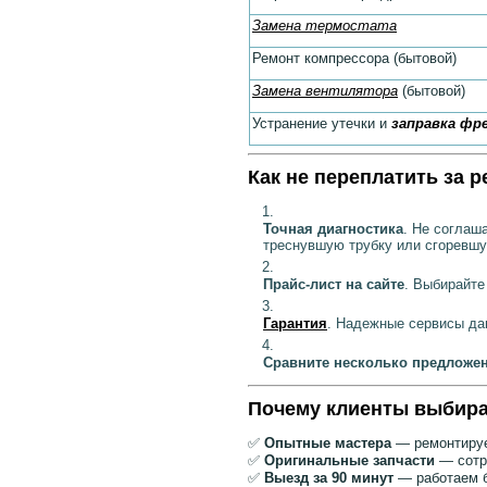
Замена термостата
Ремонт компрессора (бытовой)
Замена вентилятора
(бытовой)
Устранение утечки и
заправка фр
Как не переплатить за 
Точная диагностика
. Не соглаш
треснувшую трубку или сгоревшу
Прайс-лист на сайте
. Выбирайте
Гарантия
. Надежные сервисы даю
Сравните несколько предложе
Почему клиенты выбира
✅
Опытные мастера
— ремонтируе
✅
Оригинальные запчасти
— сотр
✅
Выезд за 90 минут
— работаем б