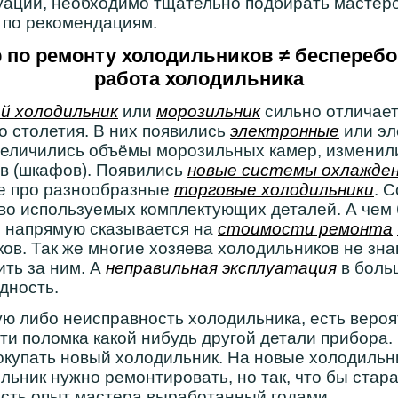
уаций, необходимо тщательно подбирать мастер
 по рекомендациям.
 по ремонту холодильников ≠ беспереб
работа холодильника
й холодильник
или
морозильник
сильно отличает
 столетия. В них появились
электронные
или эл
величились объёмы морозильных камер, изменил
ов (шкафов). Появились
новые системы охлажде
же про разнообразные
торговые холодильники
. 
во используемых комплектующих деталей. А чем 
о напрямую сказывается на
стоимости ремонта
ов. Так же многие хозяева холодильников не зна
ить за ним. А
неправильная эксплуатация
в боль
дность.
 либо неисправность холодильника, есть вероят
и поломка какой нибудь другой детали прибора. 
окупать новый холодильник. На новые холодильн
ильник нужно ремонтировать, но так, что бы стар
 есть опыт мастера выработанный годами.