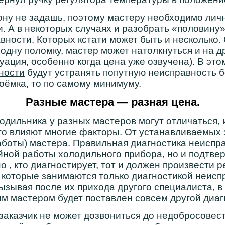
ну не задашь, поэтому мастеру необходимо личн
. А в некоторых случаях и разобрать «половину»
вности. Которых кстати может быть и несколько.
 одну поломку, мастер может натолкнуться и на д
уация, особенно когда цена уже озвучена). В эт
ности
будут устранять попутную неисправность б
оёмка, то по самому минимуму.
Разные мастера — разная цена.
дильника у разных мастеров могут отличаться, 
это влияют многие факторы. От устанавливаемых 
боты) мастера. Правильная диагностика неиспра
ной работы холодильного прибора, но и подтве
 , кто диагностирует, тот и должен произвести р
которые занимаются только диагностикой неиспр
вызывая после их прихода другого специалиста, 
м мастером будет поставлен совсем другой диаг
 заказчик не может дозвониться до недобросовес