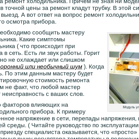
а ремонт холодильника. Причём не зная ни модел
ав точной цены за ремонт кладут трубку. В этой 
а выезд
.
А вот ответ на вопрос ремонт холодильн
го осмотра прибора.
необходимо сообщить мастеру
ьника. Какие симптомы
ника ( что происходит при
в сеть. Есть ли звук работы. Горит
нно не охлаждает или слишком
оронний или необычный шум
). Когда
. По этим данным мастеру будет
нтировочную стоимость ремонта
м не факт, что любой мастер
 неисправность с ваших слов.
 факторов влияющих на
Модуль уп
одильного прибора. К примеру
нное напряжение в сети, перепады напряжения, 
 среды. ( Читайте руководство по эксплуатации
 приезду специалиста оказывается, что «просто» 
вернул ручку регулятора температуры в положение