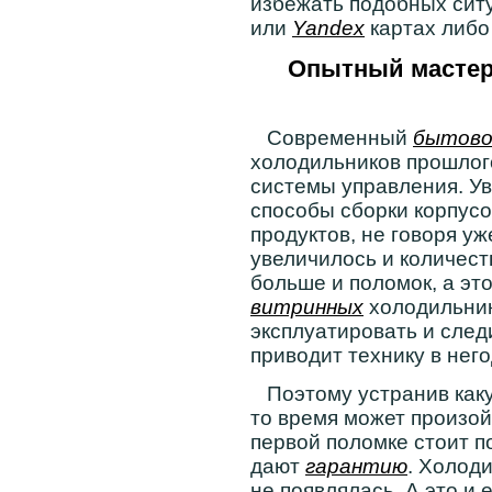
избежать подобных сит
или
Yandex
картах либо
Опытный мастер
Современный
бытово
холодильников прошлого
системы управления. У
способы сборки корпус
продуктов, не говоря у
увеличилось и количест
больше и поломок, а эт
витринных
холодильник
эксплуатировать и след
приводит технику в него
Поэтому устранив какую
то время может произойт
первой поломке стоит п
дают
гарантию
. Холод
не появлялась. А это и