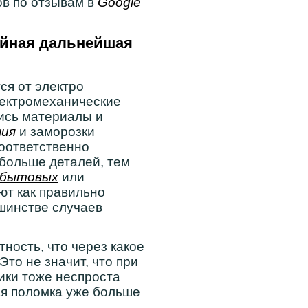
ов по отзывам в
Google
ойная дальнейшая
ся от электро
ектромеханические
ись материалы и
ния
и заморозки
Соответственно
больше деталей, тем
бытовых
или
ют как правильно
шинстве случаев
ность, что через какое
Это не значит, что при
ики тоже неспроста
ая поломка уже больше