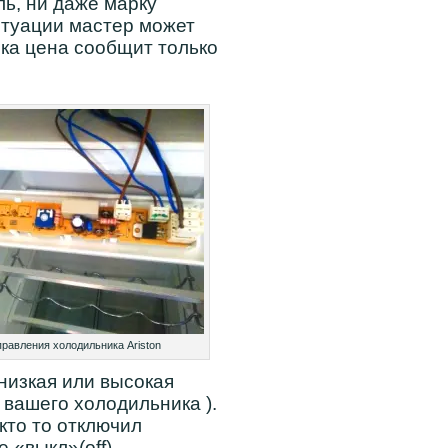
ь, ни даже марку
ситуации мастер может
ика цена сообщит только
равления холодильника Ariston
низкая или высокая
 вашего холодильника ).
кто то отключил
 «выкл»(off).