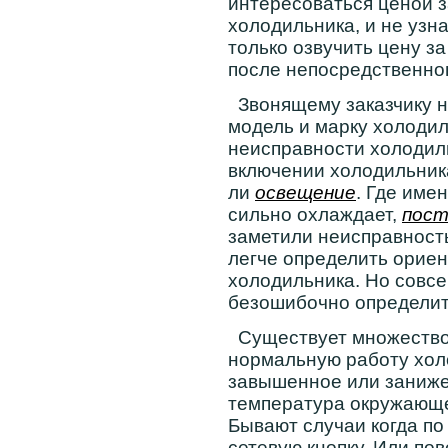
интересоваться ценой з
холодильника, и не узн
только озвучить цену з
после непосредственно
Звонящему заказчику 
модель и марку холодил
неисправности холодиль
включении холодильника 
ли
освещение
. Где име
сильно охлаждает,
пост
заметили неисправность
легче определить орие
холодильника. Но совсе
безошибочно определит
Существует множество
нормальную работу хол
завышенное или заниже
температура окружающей
Бывают случаи когда по
сетевую кнопку. Или по