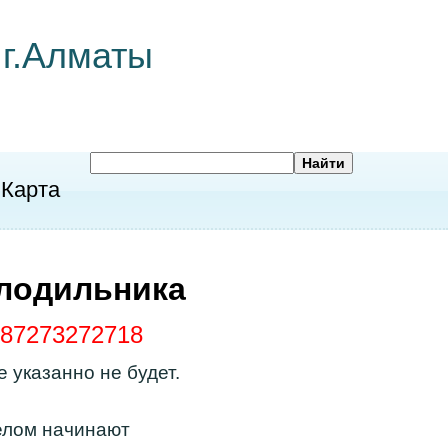
 г.Алматы
Карта
олодильника
87273272718
 указанно не будет.
елом начинают