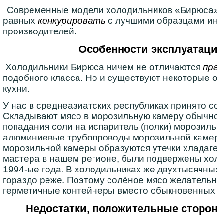
Современные модели холодильников «Бирюса»
равных
конкурировать
с лучшими образцами и
производителей.
Особенности эксплуатац
Холодильники Бирюса ничем не отличаются
пр
подобного класса. Но и существуют некоторые 
кухни.
У нас в среднеазиатских республиках принято с
Складывают мясо в морозильную камеру обычно 
попадания соли на испаритель (полки) морозиль
алюминиевые трубопроводы морозильной камеры
морозильной камеры образуются утечки хладаген
мастера в нашем регионе, были подвержены хол
1994-ые года. В холодильниках же двухтысячных
гораздо реже. Поэтому солёное мясо желательн
герметичные контейнеры вместо обыкновенных 
Недостатки, положительные сторо