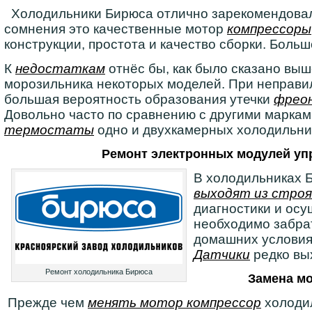
Холодильники Бирюса отлично зарекомендовали 
сомнения это качественные мотор
компрессоры
конструкции, простота и качество сборки. Больш
К
недостаткам
отнёс бы, как было сказано вы
морозильника некоторых моделей. При неправи
большая вероятность образования утечки
фрео
Довольно часто по сравнению с другими марка
термостаты
одно и двухкамерных холодильни
Ремонт электронных модулей уп
В холодильниках 
выходят из строя
диагностики и ос
необходимо забрат
домашних условия
Датчики
редко вы
Ремонт холодильника Бирюса
Замена мо
Прежде чем
менять мотор компрессор
холодил